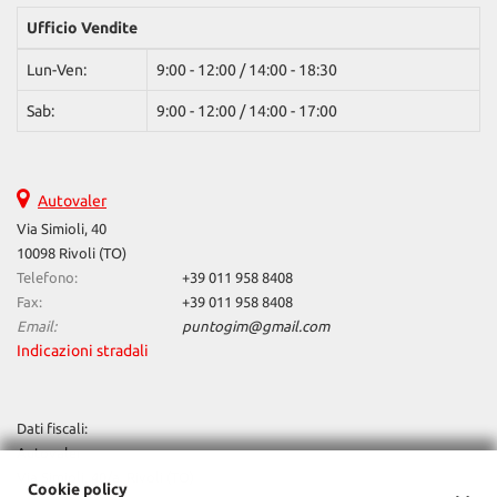
questi
Ufficio Vendite
strumenti
di
Lun-Ven:
9:00 - 12:00 / 14:00 - 18:30
tracciamento
si
Sab:
9:00 - 12:00 / 14:00 - 17:00
rimanda
alla
cookie
policy.
Autovaler
Puoi
Via Simioli, 40
rivedere
10098 Rivoli (TO)
e
Telefono:
+39 011 958 8408
modificare
Fax:
+39 011 958 8408
le
Email:
puntogim@gmail.com
tue
Indicazioni stradali
scelte
in
qualsiasi
momento.
Dati fiscali:
Autovaler
Via Simioli, 40/a, Rivoli (TO)
Cookie policy