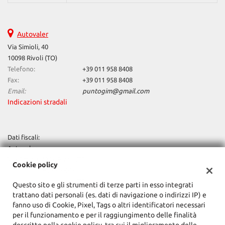
Start/Stop Automatico • Supporto lombare • telefono • USB • Vetri
oscurati • Volante in pelle • Volante multifunzione
Autovaler
Via Simioli, 40
10098 Rivoli (TO)
Telefono:
+39 011 958 8408
Fax:
+39 011 958 8408
Email:
puntogim@gmail.com
Indicazioni stradali
Dati fiscali:
Autovaler
Via Simioli, 40/a, Rivoli (TO)
Cookie policy
C.F/P.IVA:
10929300019
Registro delle imprese:
TO
Questo sito e gli strumenti di terze parti in esso integrati
trattano dati personali (es. dati di navigazione o indirizzi IP) e
fanno uso di Cookie, Pixel, Tags o altri identificatori necessari
per il funzionamento e per il raggiungimento delle finalità