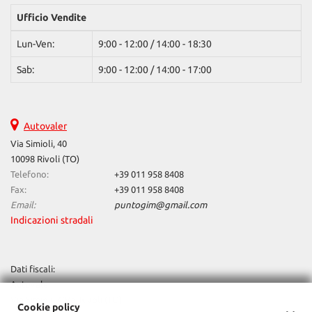
questi
Ufficio Vendite
strumenti
di
Lun-Ven:
9:00 - 12:00 / 14:00 - 18:30
tracciamento
si
Sab:
9:00 - 12:00 / 14:00 - 17:00
rimanda
alla
cookie
policy.
Autovaler
Puoi
Via Simioli, 40
rivedere
10098 Rivoli (TO)
e
Telefono:
+39 011 958 8408
modificare
Fax:
+39 011 958 8408
le
Email:
puntogim@gmail.com
tue
Indicazioni stradali
scelte
in
qualsiasi
momento.
Dati fiscali:
Autovaler
Via Simioli, 40/a, Rivoli (TO)
Cookie policy