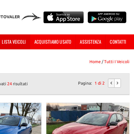
UTOVALER
LISTA VEICOLI
ACQUISTIAMO USATO
ASSISTENZA
CONTATTI
Home
/
Tutti I Veicoli
Pagina:
1 di 2
vati
24
risultati