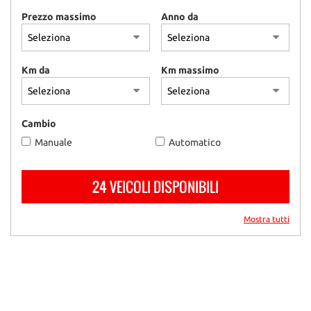
questi
Prezzo massimo
Anno da
strumenti
di
tracciamento
si
Km da
Km massimo
rimanda
alla
cookie
Cambio
policy.
Puoi
Manuale
Automatico
rivedere
e
modificare
24 VEICOLI DISPONIBILI
le
tue
Mostra tutti
scelte
in
qualsiasi
momento.