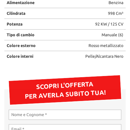
Alimentazione
Benzina
questi
strumenti
Cilindrata
998 Cm³
di
tracciamento
Potenza
92 KW / 125 CV
si
rimanda
Tipo di cambio
Manuale (6)
alla
Colore esterno
Rosso metallizzato
cookie
policy.
Colore interni
Pelle/Alcantara Nero
Puoi
rivedere
e
modificare
le
SCOPRI L'OFFERTA
tue
PER AVERLA SUBITO TUA!
scelte
in
qualsiasi
momento.