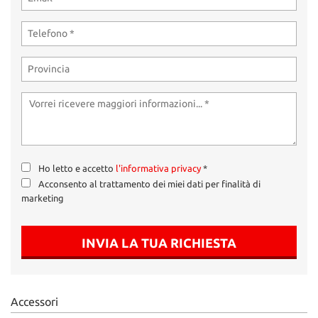
tta
ti
mpre
Cookie necessari
litato
Cookie delle preferenze
Cookie per il miglioramento dell'esperienza utente
Ho letto e accetto
l'informativa privacy
*
Cookie analitici
Acconsento al trattamento dei miei dati per finalità di
marketing
Cookie di marketing
INVIA LA TUA RICHIESTA
Leggi
la
cookie
policy
Accessori