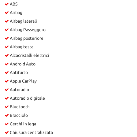
ABS
Salva
le
Airbag
impostazioni
Airbag laterali
Airbag Passeggero
Airbag posteriore
Airbag testa
Alzacristalli elettrici
Android Auto
Antifurto
Apple CarPlay
Autoradio
Autoradio digitale
Bluetooth
Bracciolo
Cerchi in lega
Chiusura centralizzata