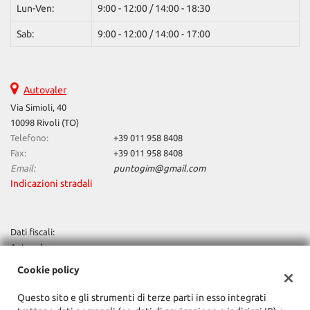
Lun-Ven:
9:00 - 12:00 / 14:00 - 18:30
Sab:
9:00 - 12:00 / 14:00 - 17:00
Autovaler
Via Simioli, 40
10098 Rivoli (TO)
Telefono:
+39 011 958 8408
Fax:
+39 011 958 8408
Email:
puntogim@gmail.com
Indicazioni stradali
Dati fiscali:
Autovaler
Via Simioli, 40/a, Rivoli (TO)
Cookie policy
C.F/P.IVA:
10929300019
Registro delle imprese:
TO
Questo sito e gli strumenti di terze parti in esso integrati