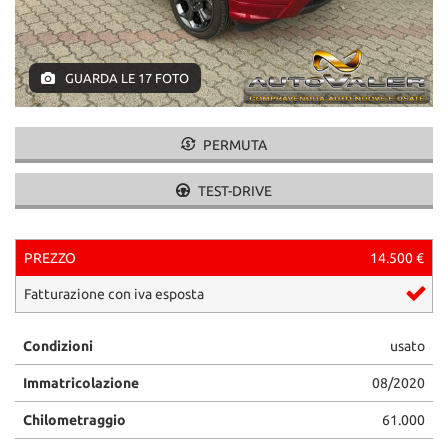
tracciamento
che
adottiamo
per
GUARDA LE 17 FOTO
offrire
le
funzionalità
PERMUTA
e
svolgere
le
TEST-DRIVE
attività
di
seguito
PREZZO
14.500 €
descritte.
Per
Fatturazione con iva esposta
ottenere
maggiori
Condizioni
usato
informazioni
sull'utilità
Immatricolazione
08/2020
e
sul
Chilometraggio
61.000
funzionamento
di