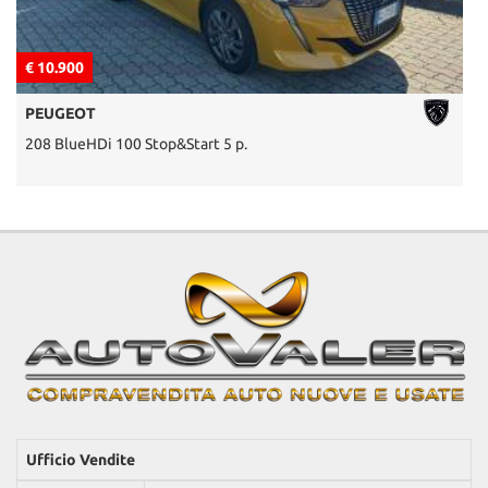
€ 10.900
€
PEUGEOT
208 BlueHDi 100 Stop&Start 5 p.
P
Ufficio Vendite