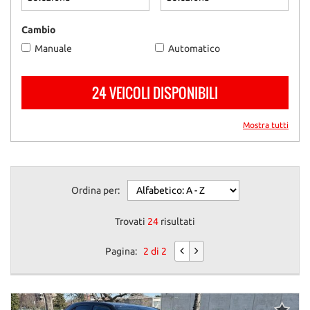
questi
strumenti
Cambio
di
Manuale
Automatico
tracciamento
si
rimanda
24 VEICOLI DISPONIBILI
alla
cookie
policy.
Mostra tutti
Puoi
rivedere
e
modificare
Ordina per:
le
tue
scelte
Trovati
24
risultati
in
qualsiasi
Pagina:
2 di 2
momento.