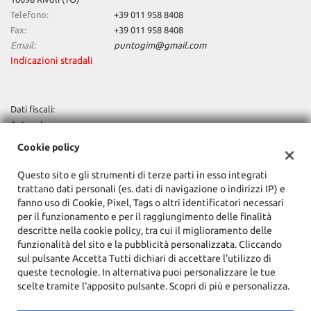
Telefono:
+39 011 958 8408
Fax:
+39 011 958 8408
Email:
puntogim@gmail.com
Indicazioni stradali
Dati fiscali:
Autovaler
Via Simioli, 40/a, Rivoli (TO)
Cookie policy
C.F/P.IVA:
10929300019
Registro delle imprese:
TO
Questo sito e gli strumenti di terze parti in esso integrati
trattano dati personali (es. dati di navigazione o indirizzi IP) e
fanno uso di Cookie, Pixel, Tags o altri identificatori necessari
per il funzionamento e per il raggiungimento delle finalità
descritte nella cookie policy, tra cui il miglioramento delle
funzionalità del sito e la pubblicità personalizzata. Cliccando
sul pulsante Accetta Tutti dichiari di accettare l'utilizzo di
queste tecnologie. In alternativa puoi personalizzare le tue
scelte tramite l'apposito pulsante. Scopri di più e personalizza.