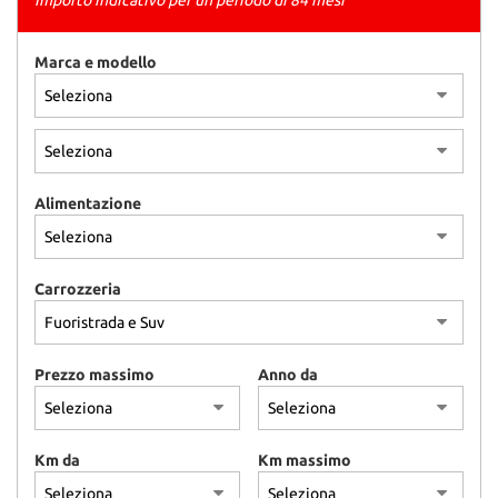
Importo indicativo per un periodo di 84 mesi
tracciamento
che
adottiamo
Marca e modello
per
offrire
le
funzionalità
e
svolgere
Alimentazione
le
attività
di
seguito
Carrozzeria
descritte.
Per
ottenere
maggiori
Prezzo massimo
Anno da
informazioni
sull'utilità
e
sul
Km da
Km massimo
funzionamento
di