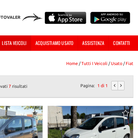
UTOVALER
LISTA VEICOLI
ACQUISTIAMO USATO
ASSISTENZA
CONTATTI
Home
/
Tutti I Veicoli
/
Usato
/
Fiat
Pagina:
1 di 1
ovati
7
risultati