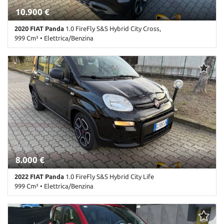
10.900 €
2020 FIAT Panda
1.0 FireFly S&S Hybrid City Cross,
999 Cm³ • Elettrica/Benzina
51.000 Km • Cambio Manuale (6) • Grigio pastello • 5 Porte • ABS •
Airbag • Airbag laterali • Airbag Passeggero • Airbag posteriore •
Airbag testa • Alzacristalli elettrici • Autoradio • Bluetooth •
Boardcomputer • Chiusura centralizzata • Chiusura centralizzata
telecomandata • Climatizzatore • Controllo automatico trazione •
Controllo trazione • Controllo vocale • Cruise Control • cruise
control con funzione Stop&Go • ESP • Fendinebbia • Frenata
d'emergenza assistita • Immobilizzatore elettronico • Isofix • Kit
antipanne • Luci diurne • Luci diurne LED • Monitoraggio pressione
pneumatici • MP3 • Servosterzo • Start/Stop Automatico • telefono
• USB • Vivavoce • Volante in pelle • Volante multifunzione
8.000 €
2022 FIAT Panda
1.0 FireFly S&S Hybrid City Life
999 Cm³ • Elettrica/Benzina
108.000 Km • Cambio Manuale (6) • Blu metallizzato • 5 Porte • ABS
• Airbag • Airbag Passeggero • Airbag testa • Alzacristalli elettrici
• Antifurto • Autoradio • Autoradio digitale • Bluetooth •