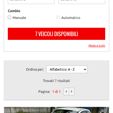
questi
strumenti
Cambio
di
Manuale
Automatico
tracciamento
si
rimanda
7 VEICOLI DISPONIBILI
alla
cookie
policy.
Mostra tutti
Puoi
rivedere
e
modificare
Ordina per:
le
tue
scelte
Trovati
7
risultati
in
qualsiasi
Pagina:
1 di 1
momento.