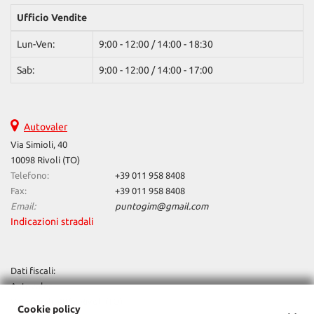
questi
Ufficio Vendite
strumenti
di
Lun-Ven:
9:00 - 12:00 / 14:00 - 18:30
tracciamento
si
Sab:
9:00 - 12:00 / 14:00 - 17:00
rimanda
alla
cookie
policy.
Autovaler
Puoi
Via Simioli, 40
rivedere
10098 Rivoli (TO)
e
Telefono:
+39 011 958 8408
modificare
Fax:
+39 011 958 8408
le
Email:
puntogim@gmail.com
tue
Indicazioni stradali
scelte
in
qualsiasi
momento.
Dati fiscali:
Autovaler
Via Simioli, 40/a, Rivoli (TO)
Cookie policy