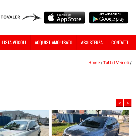
UTOVALER
LISTA VEICOLI
ACQUISTIAMO USATO
ASSISTENZA
CONTATTI
Home
/
Tutti I Veicoli
/
<
>