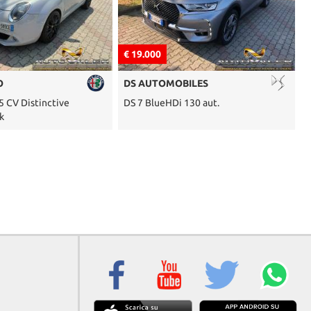
€ 19.000
€ 5.000
DS AUTOMOBILES
BMW
DS 7 BlueHDi 130 aut.
X1 SDrive16d Sport Line,Pell