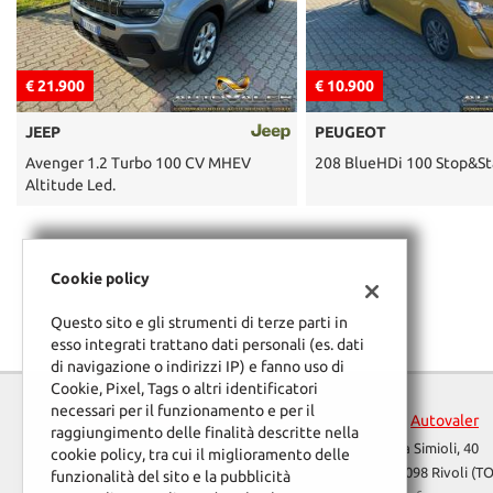
tracciamento
che
adottiamo
per
€ 10.900
€ 4.900
offrire
le
PEUGEOT
FIAT
funzionalità
e
CV MHEV
208 BlueHDi 100 Stop&Start 5 p.
Panda 1.3 MJ
svolgere
le
attività
di
seguito
Cookie policy
descritte.
Per
Questo sito e gli strumenti di terze parti in
ottenere
esso integrati trattano dati personali (es. dati
maggiori
di navigazione o indirizzi IP) e fanno uso di
informazioni
Cookie, Pixel, Tags o altri identificatori
sull'utilità
necessari per il funzionamento e per il
Autovaler
e
raggiungimento delle finalità descritte nella
sul
Via Simioli, 40
cookie policy, tra cui il miglioramento delle
funzionamento
10098 Rivoli (TO
funzionalità del sito e la pubblicità
di