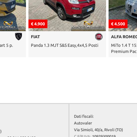
€ 4.500
ALFA ROMEO
T S&S Easy,4x4,5 Posti
MiTo 1.4 T 155 CV Distinctive
Premium Pack
Dati fiscali:
Autovaler
Via Simioli, 40/a, Rivoli (TO)
)
C.F/P.IVA:
10929300019