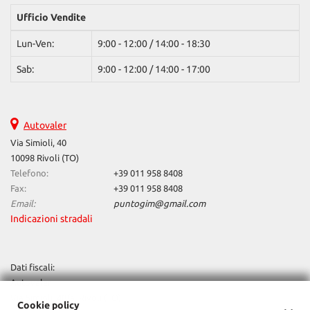
questi
Ufficio Vendite
strumenti
di
Lun-Ven:
9:00 - 12:00 / 14:00 - 18:30
tracciamento
si
Sab:
9:00 - 12:00 / 14:00 - 17:00
rimanda
alla
cookie
policy.
Autovaler
Puoi
Via Simioli, 40
rivedere
10098 Rivoli (TO)
e
Telefono:
+39 011 958 8408
modificare
Fax:
+39 011 958 8408
le
Email:
puntogim@gmail.com
tue
Indicazioni stradali
scelte
in
qualsiasi
momento.
Dati fiscali:
Autovaler
Via Simioli, 40/a, Rivoli (TO)
Cookie policy