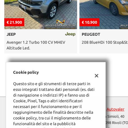
tracciamento
che
adottiamo
per
€ 21.900
€ 10.900
offrire
le
JEEP
PEUGEOT
funzionalità
e
Avenger 1.2 Turbo 100 CV MHEV
208 BlueHDi 100 Stop&Sta
svolgere
Altitude Led.
le
attività
di
seguito
Cookie policy
descritte.
Per
Questo sito e gli strumenti di terze parti in
ottenere
esso integrati trattano dati personali (es. dati
maggiori
di navigazione o indirizzi IP) e fanno uso di
informazioni
Cookie, Pixel, Tags o altri identificatori
sull'utilità
necessari per il funzionamento e per il
Autovaler
e
raggiungimento delle finalità descritte nella
sul
Via Simioli, 40
cookie policy, tra cui il miglioramento delle
funzionamento
10098 Rivoli (TO
funzionalità del sito e la pubblicità
di