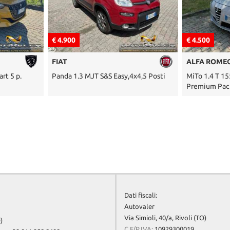
€ 4.900
€ 4.500
FIAT
ALFA ROME
rt 5 p.
Panda 1.3 MJT S&S Easy,4x4,5 Posti
MiTo 1.4 T 15
Premium Pac
Dati fiscali:
Autovaler
Via Simioli, 40/a, Rivoli (TO)
)
C.F/P.IVA:
10929300019