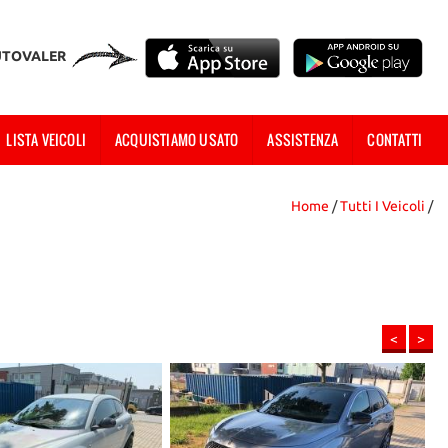
UTOVALER
LISTA VEICOLI
ACQUISTIAMO USATO
ASSISTENZA
CONTATTI
Home
/
Tutti I Veicoli
/
<
>