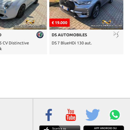
€ 19.000
€
O
DS AUTOMOBILES
5 CV Distinctive
DS 7 BlueHDi 130 aut.
X
k