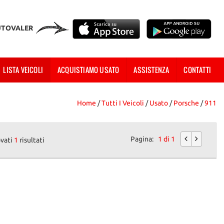
UTOVALER
LISTA VEICOLI
ACQUISTIAMO USATO
ASSISTENZA
CONTATTI
Home
/
Tutti I Veicoli
/
Usato
/
Porsche
/
911
Pagina:
1 di 1
ovati
1
risultati