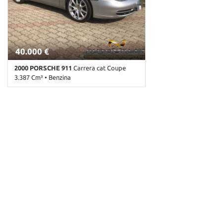
40.000 €
2000 PORSCHE 911
Carrera cat Coupe
3.387 Cm³ • Benzina
46.896 Km • Cambio Manuale (6) • Argento
pastello • 2 Porte • ABS • Airbag • Airbag
laterali • Airbag Passeggero • Alzacristalli
elettrici • Antifurto • Autoradio • Cerchi in
lega • Chiusura centralizzata • Chiusura
centralizzata senza chiave • Chiusura
centralizzata telecomandata •
Climatizzatore • Climatizzatore
automatico, 2 zone • Controllo automatico
clima • Cruise Control • ESP • Fendinebbia •
Immobilizzatore elettronico • Lettore CD •
Regolazione elettrica sedili • Ruotino •
Sedili sportivi • Servosterzo • Specchietti
laterali elettrici • telefono • Tetto apribile •