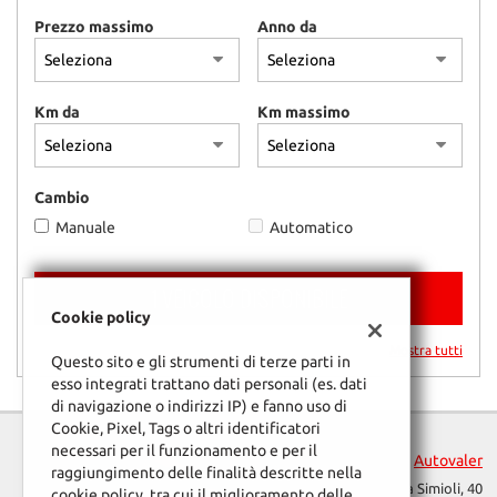
questi
Prezzo massimo
Anno da
strumenti
di
tracciamento
si
Km da
Km massimo
rimanda
alla
cookie
Cambio
policy.
Puoi
Manuale
Automatico
rivedere
e
modificare
1 VEICOLO DISPONIBILE
le
Cookie policy
tue
Mostra tutti
scelte
Questo sito e gli strumenti di terze parti in
in
esso integrati trattano dati personali (es. dati
qualsiasi
di navigazione o indirizzi IP) e fanno uso di
momento.
Cookie, Pixel, Tags o altri identificatori
necessari per il funzionamento e per il
Autovaler
raggiungimento delle finalità descritte nella
Via Simioli, 40
cookie policy, tra cui il miglioramento delle