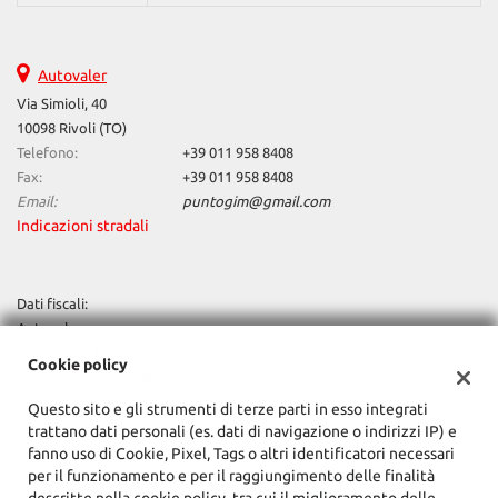
Monitoraggio pressione pneumatici • MP3 • Pacchetto Night •
pacchetto Performance • Pacchetto sportivo • Pneumatici estivi •
pre sense front • Riconoscimento dei segnali stradali •
Autovaler
Riconoscimento dei segnali stradali • Schermo multifunzione
interamente digitale • Sedile posteriore sdoppiato • sedili pelle •
Via Simioli, 40
sedili riscaldati • Sedili sportivi • Sensore di luce • Sensore di
10098 Rivoli (TO)
pioggia • Sensori di parcheggio posteriori • Servosterzo • Sistema
Telefono:
+39 011 958 8408
di chiamata d'emergenza • sistema di navigazione • Navigatore
Fax:
+39 011 958 8408
satellitare • Sistema di riconoscimento della stanchezza •
Email:
puntogim@gmail.com
Sospensioni pneumatiche • Sospensioni sportive • Sound system •
Specchietti laterali elettrici • Specchietto retrovisore con funzione
Indicazioni stradali
antiabbagliamento • Spoiler • Start/Stop Automatico • Streaming
musicale integrato • Supporto lombare • Telecamera per
parcheggio assistito • telefono • Tetto panorama • Tetto apribile •
Dati fiscali:
Touch screen • USB • Vetri oscurati • Vivavoce • Volante in pelle •
Autovaler
Volante multifunzione • Volante riscaldabile
Via Simioli, 40/a, Rivoli (TO)
Cookie policy
C.F/P.IVA:
10929300019
Registro delle imprese:
TO
Questo sito e gli strumenti di terze parti in esso integrati
trattano dati personali (es. dati di navigazione o indirizzi IP) e
fanno uso di Cookie, Pixel, Tags o altri identificatori necessari
per il funzionamento e per il raggiungimento delle finalità