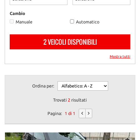
questi
strumenti
Cambio
di
Manuale
Automatico
tracciamento
si
rimanda
2 VEICOLI DISPONIBILI
alla
cookie
policy.
Mostra tutti
Puoi
rivedere
e
modificare
Ordina per:
le
tue
scelte
Trovati
2
risultati
in
qualsiasi
Pagina:
1 di 1
momento.