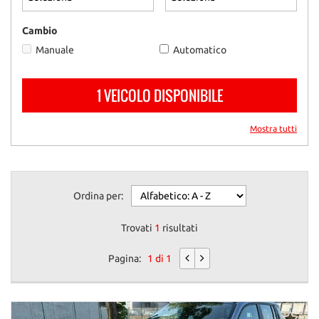
questi
strumenti
Cambio
di
Manuale
Automatico
tracciamento
si
rimanda
1 VEICOLO DISPONIBILE
alla
cookie
policy.
Mostra tutti
Puoi
rivedere
e
modificare
Ordina per:
le
tue
scelte
Trovati
1
risultati
in
qualsiasi
Pagina:
1 di 1
momento.