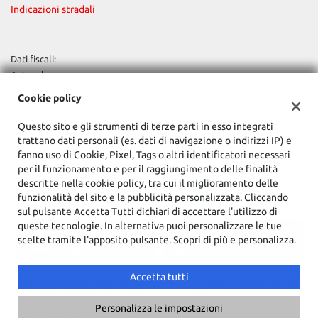
Indicazioni stradali
Dati fiscali:
Autovaler
Via Simioli, 40/a, Rivoli (TO)
Cookie policy
C.F/P.IVA:
10929300019
Registro delle imprese:
TO
Questo sito e gli strumenti di terze parti in esso integrati
trattano dati personali (es. dati di navigazione o indirizzi IP) e
fanno uso di Cookie, Pixel, Tags o altri identificatori necessari
per il funzionamento e per il raggiungimento delle finalità
descritte nella cookie policy, tra cui il miglioramento delle
funzionalità del sito e la pubblicità personalizzata. Cliccando
sul pulsante Accetta Tutti dichiari di accettare l'utilizzo di
queste tecnologie. In alternativa puoi personalizzare le tue
scelte tramite l'apposito pulsante. Scopri di più e personalizza.
Accetta tutti
Copyright © 2026 GestionaleAuto.com S.r.l., Tutti i diritti riservati -
Leggi l'informativa sulla privacy
-
Cookie Policy
Personalizza le impostazioni
Sito creato da:
GestionaleAuto.com