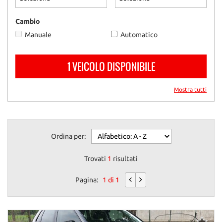
questi
strumenti
Cambio
di
Manuale
Automatico
tracciamento
si
rimanda
1 VEICOLO DISPONIBILE
alla
cookie
policy.
Mostra tutti
Puoi
rivedere
e
modificare
Ordina per:
le
tue
scelte
Trovati
1
risultati
in
qualsiasi
Pagina:
1 di 1
momento.