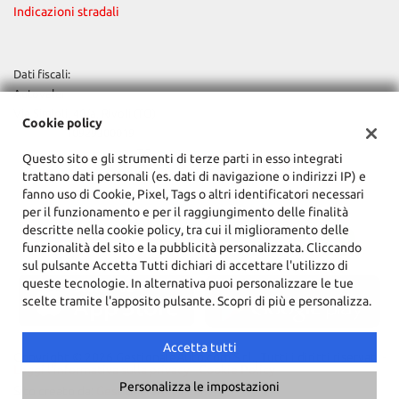
Indicazioni stradali
Dati fiscali:
Autovaler
Via Simioli, 40/a, Rivoli (TO)
Cookie policy
C.F/P.IVA:
10929300019
Registro delle imprese:
TO
Questo sito e gli strumenti di terze parti in esso integrati
trattano dati personali (es. dati di navigazione o indirizzi IP) e
fanno uso di Cookie, Pixel, Tags o altri identificatori necessari
per il funzionamento e per il raggiungimento delle finalità
descritte nella cookie policy, tra cui il miglioramento delle
funzionalità del sito e la pubblicità personalizzata. Cliccando
sul pulsante Accetta Tutti dichiari di accettare l'utilizzo di
queste tecnologie. In alternativa puoi personalizzare le tue
scelte tramite l'apposito pulsante. Scopri di più e personalizza.
Accetta tutti
Copyright © 2026 GestionaleAuto.com S.r.l., Tutti i diritti riservati -
Leggi l'informativa sulla privacy
-
Cookie Policy
Personalizza le impostazioni
Sito creato da:
GestionaleAuto.com