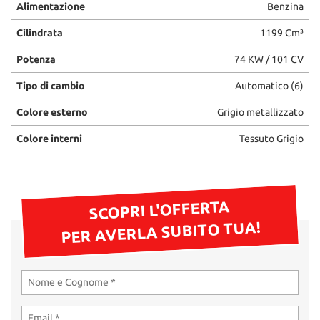
Alimentazione
Benzina
questi
strumenti
Cilindrata
1199 Cm³
di
tracciamento
Potenza
74 KW / 101 CV
si
rimanda
Tipo di cambio
Automatico (6)
alla
Colore esterno
Grigio metallizzato
cookie
policy.
Colore interni
Tessuto Grigio
Puoi
rivedere
e
modificare
le
SCOPRI L'OFFERTA
tue
PER AVERLA SUBITO TUA!
scelte
in
qualsiasi
momento.