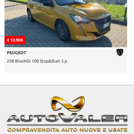
€ 10.900
€
PEUGEOT
208 BlueHDi 100 Stop&Start 5 p.
P