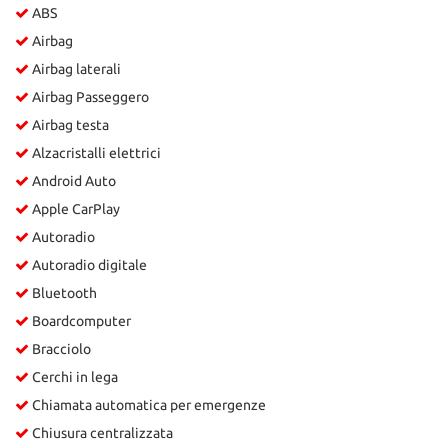
ABS
Salva
le
Airbag
impostazioni
Airbag laterali
Airbag Passeggero
Airbag testa
Alzacristalli elettrici
Android Auto
Apple CarPlay
Autoradio
Autoradio digitale
Bluetooth
Boardcomputer
Bracciolo
Cerchi in lega
Chiamata automatica per emergenze
Chiusura centralizzata