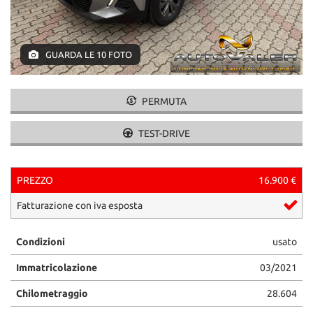
tracciamento
che
adottiamo
per
GUARDA LE 10 FOTO
offrire
le
funzionalità
PERMUTA
e
svolgere
le
TEST-DRIVE
attività
di
seguito
PREZZO
16.900 €
descritte.
Per
Fatturazione con iva esposta
ottenere
maggiori
Condizioni
usato
informazioni
sull'utilità
Immatricolazione
03/2021
e
sul
Chilometraggio
28.604
funzionamento
di