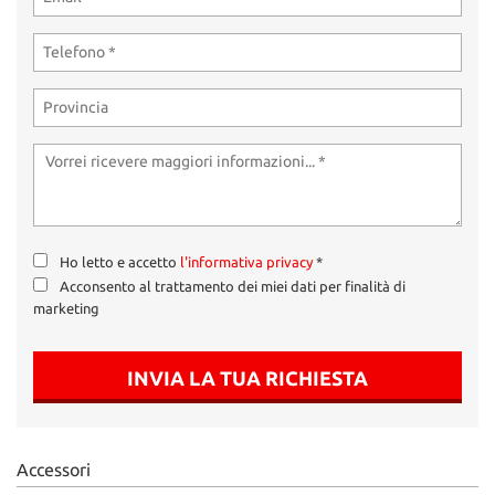
tta
ti
mpre
Cookie necessari
litato
Cookie delle preferenze
Cookie per il miglioramento dell'esperienza utente
Ho letto e accetto
l'informativa privacy
*
Cookie analitici
Acconsento al trattamento dei miei dati per finalità di
marketing
Cookie di marketing
INVIA LA TUA RICHIESTA
Leggi
la
cookie
policy
Accessori