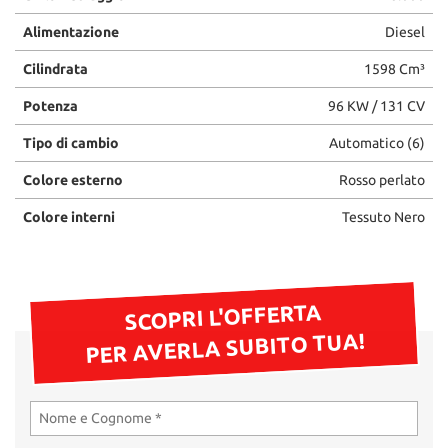
questi
Alimentazione
Diesel
strumenti
di
Cilindrata
1598 Cm³
tracciamento
si
Potenza
96 KW / 131 CV
rimanda
alla
Tipo di cambio
Automatico (6)
cookie
policy.
Colore esterno
Rosso perlato
Puoi
Colore interni
Tessuto Nero
rivedere
e
modificare
le
tue
SCOPRI L'OFFERTA
scelte
PER AVERLA SUBITO TUA!
in
qualsiasi
momento.