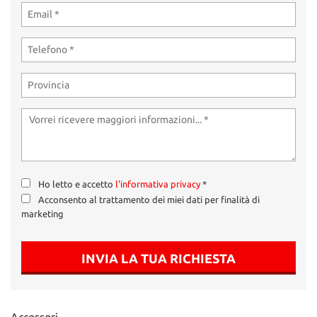
tta
ti
mpre
Cookie necessari
litato
Cookie delle preferenze
Cookie per il miglioramento dell'esperienza utente
Cookie analitici
Ho letto e accetto
l'informativa privacy
*
Acconsento al trattamento dei miei dati per finalità di
Cookie di marketing
marketing
Leggi
INVIA LA TUA RICHIESTA
la
cookie
policy
Accessori