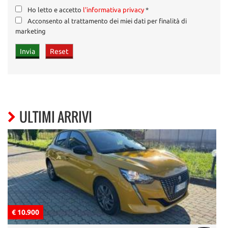
Ho letto e accetto
l'informativa privacy
*
Acconsento al trattamento dei miei dati per finalità di
marketing
ULTIMI ARRIVI
€ 10.900
€