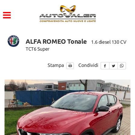
HOME
Le
tue
preferenze
LISTA VEICOLI
di
consenso
ALFA ROMEO Tonale
1.6 diesel 130 CV
ACQUISTIAMO USATO
Il
TCT6 Super
seguente
pannello
ASSISTENZA
ti
Stampa
Condividi
consente
di
CONTATTI
esprimere
le
tue
preferenze
di
consenso
alle
tecnologie
di