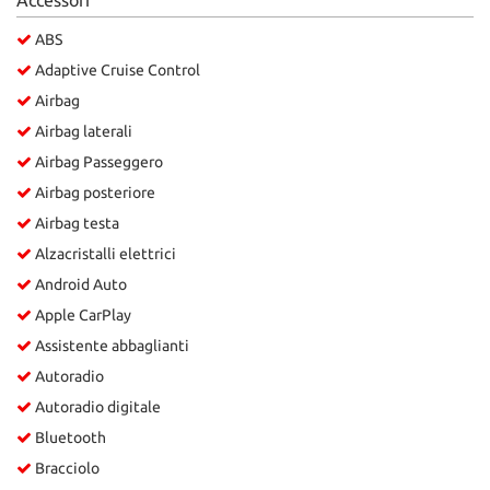
Salva
le
ABS
impostazioni
Adaptive Cruise Control
Airbag
Airbag laterali
Airbag Passeggero
Airbag posteriore
Airbag testa
Alzacristalli elettrici
Android Auto
Apple CarPlay
Assistente abbaglianti
Autoradio
Autoradio digitale
Bluetooth
Bracciolo