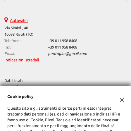
tta
ti
Autovaler
mpre
Cookie necessari
Via Simioli, 40
litato
10098 Rivoli (TO)
Telefono:
+39 011 958 8408
Cookie delle preferenze
Fax:
+39 011 958 8408
Email:
puntogim@gmail.com
Cookie per il miglioramento dell'esperienza utente
Indicazioni stradali
Cookie analitici
Dati fiscali:
Cookie di marketing
Autovaler
Via Simioli, 40/a, Rivoli (TO)
Cookie policy
C.F/P.IVA:
10929300019
Leggi
Registro delle imprese:
TO
Questo sito e gli strumenti di terze parti in esso integrati
la
trattano dati personali (es. dati di navigazione o indirizzi IP) e
cookie
fanno uso di Cookie, Pixel, Tags o altri identificatori necessari
policy
per il funzionamento e per il raggiungimento delle finalità