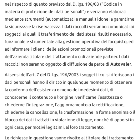
tracciamento
nel rispetto di quanto previsto dal D. lgs. 196/03 (“Codice in
che
materia di protezione dei dati personali”) e verranno elaborati
adottiamo
mediante strumenti (automatizzati e manuali) idonei a garantirne
per
la sicurezza e la riservatezza. I dati raccolti verranno comunicati ai
offrire
le
soggetti ai quali il trasferimento dei dati stessi risulti necessario,
funzionalità
funzionale e strumentale alla gestione operativa dell’acquisto, ed
e
ad informare i clienti delle azioni promozionali previste
svolgere
dell’azienda titolare del trattamento o di aziende partner. I dati
le
raccolti non saranno oggetto di diffusione da parte di
Autovaler
.
attività
di
Ai sensi dell’art. 7 del D. lgs. 196/2003 i soggetti cui si riferiscono i
seguito
dati personali hanno il diritto in qualunque momento di ottenere
descritte.
la conferma dell’esistenza o meno dei medesimi dati, di
Per
ottenere
conoscerne il contenuto e l’origine, verificarne l’esattezza o
maggiori
chiederne l’integrazione, l’aggiornamento o la rettificazione,
informazioni
chiederne la cancellazione, la trasformazione in forma anonima o il
sull'utilità
blocco dei dati trattati in violazione di legge, nonché di opporsi in
e
ogni caso, per motivi legittimi, al loro trattamento.
sul
funzionamento
Le richieste in questione vanno rivolte al titolare del trattamento
di