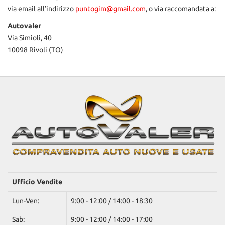
via email all’indirizzo
puntogim@gmail.com
, o via raccomandata a:
questi
strumenti
Autovaler
di
Via Simioli, 40
tracciamento
10098 Rivoli (TO)
si
rimanda
alla
cookie
policy.
Puoi
rivedere
e
modificare
le
tue
scelte
in
qualsiasi
Ufficio Vendite
momento.
Lun-Ven:
9:00 - 12:00 / 14:00 - 18:30
Sab:
9:00 - 12:00 / 14:00 - 17:00