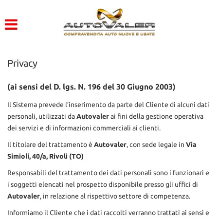
HOME
Le
tue
preferenze
LISTA VEICOLI
di
consenso
Privacy
ACQUISTIAMO USATO
Il
seguente
(ai sensi del D. lgs. N. 196 del 30 Giugno 2003)
pannello
ASSISTENZA
Il Sistema prevede l’inserimento da parte del Cliente di alcuni dati
ti
consente
personali, utilizzati da
Autovaler
ai fini della gestione operativa
di
CONTATTI
dei servizi e di informazioni commerciali ai clienti.
esprimere
le
Il titolare del trattamento è
Autovaler
, con sede legale in
Via
tue
Simioli, 40/a, Rivoli (TO)
preferenze
Responsabili del trattamento dei dati personali sono i funzionari e
di
consenso
i soggetti elencati nel prospetto disponibile presso gli uffici di
alle
Autovaler
, in relazione al rispettivo settore di competenza.
tecnologie
di
Informiamo il Cliente che i dati raccolti verranno trattati ai sensi e