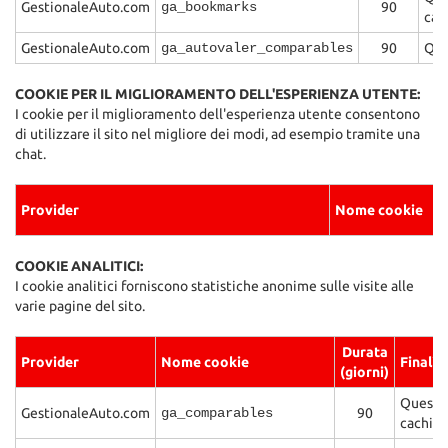
GestionaleAuto.com
ga_bookmarks
90
Salva
cac
le
GestionaleAuto.com
ga_autovaler_comparables
90
Que
impostazioni
COOKIE PER IL MIGLIORAMENTO DELL'ESPERIENZA UTENTE:
I cookie per il miglioramento dell'esperienza utente consentono
di utilizzare il sito nel migliore dei modi, ad esempio tramite una
chat.
Provider
Nome cookie
COOKIE ANALITICI:
I cookie analitici forniscono statistiche anonime sulle visite alle
varie pagine del sito.
Durata
Provider
Nome cookie
Finalit
(giorni)
Questo 
GestionaleAuto.com
ga_comparables
90
caching