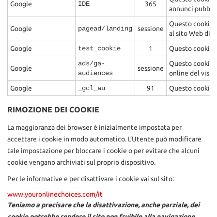
Google
IDE
365
annunci pubblici
Questo cookie ra
Google
pagead/landing
sessione
al sito Web di l
Google
test_cookie
1
Questo cookie vi
ads/ga-
Questo cookie v
Google
sessione
audiences
online del visit
Google
_gcl_au
91
Questo cookie vi
RIMOZIONE DEI COOKIE
La maggioranza dei browser è inizialmente impostata per
accettare i cookie in modo automatico. L’Utente può modificare
tale impostazione per bloccare i cookie o per evitare che alcuni
cookie vengano archiviati sul proprio dispositivo.
Per le informative e per disattivare i cookie vai sul sito:
www.youronlinechoices.com/it
Teniamo a precisare che la disattivazione, anche parziale, dei
cookie potrebbe rendere il sito non fruibile alla navigazione.