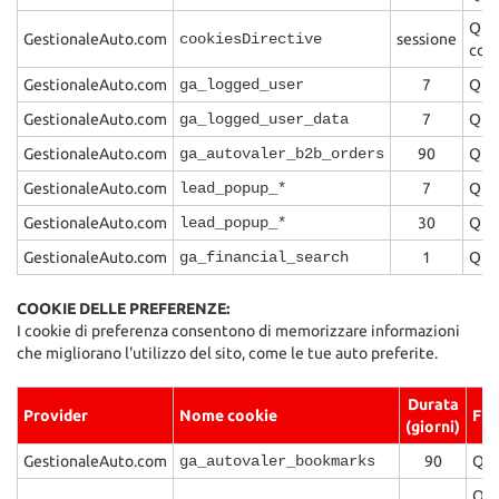
tta
ti
Ques
GestionaleAuto.com
cookiesDirective
sessione
cook
GestionaleAuto.com
ga_logged_user
7
Ques
mpre
Cookie necessari
litato
GestionaleAuto.com
ga_logged_user_data
7
Ques
GestionaleAuto.com
ga_autovaler_b2b_orders
90
Ques
Cookie delle preferenze
GestionaleAuto.com
lead_popup_*
7
Ques
Cookie per il miglioramento dell'esperienza utente
GestionaleAuto.com
lead_popup_*
30
Ques
GestionaleAuto.com
ga_financial_search
1
Ques
Cookie analitici
COOKIE DELLE PREFERENZE:
Cookie di marketing
I cookie di preferenza consentono di memorizzare informazioni
che migliorano l'utilizzo del sito, come le tue auto preferite.
Leggi
Durata
Provider
Nome cookie
Fin
la
(giorni)
cookie
GestionaleAuto.com
ga_autovaler_bookmarks
90
Que
policy
Que