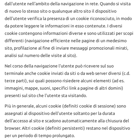
tracciamento
dall'utente nell'ambito della navigazione in rete. Quando si visita
che
di nuovo lo stesso sito o qualunque altro sito il dispositivo
adottiamo
dell'utente verifica la presenza di un cookie riconosciuto, in modo
per
da potere leggere le informazioni in esso contenute. I diversi
offrire
le
cookie contengono informazioni diverse e sono utilizzati per scopi
funzionalità
differenti (navigazione efficiente nelle pagine di un medesimo
e
sito, profilazione al fine di inviare messaggi promozionali mirati,
svolgere
analisi sul numero delle visite al sito).
le
attività
Nel corso della navigazione l'utente può ricevere sul suo
di
terminale anche cookie inviati da siti o da web server diversi (c.d.
seguito
terze parti), sui quali possono risiedere alcuni elementi (ad es.
descritte.
immagini, mappe, suoni, specifici link a pagine di altri domini)
Per
ottenere
presenti sul sito che l'utente sta visitando.
maggiori
Più in generale, alcuni cookie (definiti cookie di sessione) sono
informazioni
sull'utilità
assegnati al dispositivo dell'utente soltanto per la durata
e
dell'accesso al sito e scadono automaticamente alla chiusura del
sul
browser. Altri cookie (definiti persistenti) restano nel dispositivo
funzionamento
per un periodo di tempo prolungato.
di