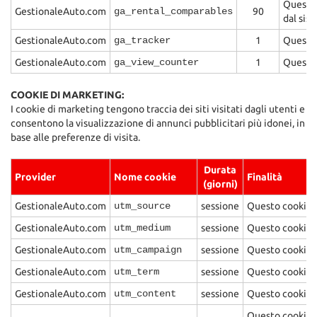
Questo 
GestionaleAuto.com
ga_rental_comparables
90
dal sis
GestionaleAuto.com
ga_tracker
1
Questo 
GestionaleAuto.com
ga_view_counter
1
Questo 
COOKIE DI MARKETING:
I cookie di marketing tengono traccia dei siti visitati dagli utenti e
consentono la visualizzazione di annunci pubblicitari più idonei, in
base alle preferenze di visita.
Durata
Provider
Nome cookie
Finalità
(giorni)
GestionaleAuto.com
utm_source
sessione
Questo cookie d
GestionaleAuto.com
utm_medium
sessione
Questo cookie d
GestionaleAuto.com
utm_campaign
sessione
Questo cookie d
GestionaleAuto.com
utm_term
sessione
Questo cookie d
GestionaleAuto.com
utm_content
sessione
Questo cookie de
Questo cookie vi