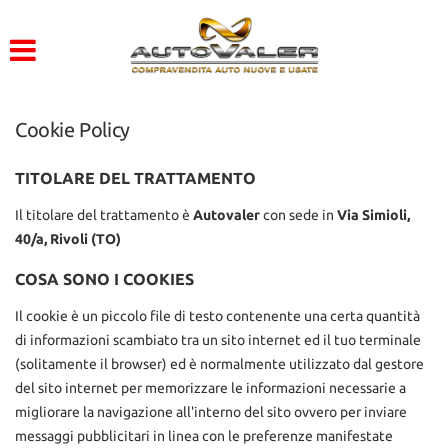
HOME
Le
tue
preferenze
LISTA VEICOLI
di
consenso
Cookie Policy
ACQUISTIAMO USATO
Il
seguente
TITOLARE DEL TRATTAMENTO
pannello
ASSISTENZA
Il titolare del trattamento è
ti
Autovaler
con sede in
Via Simioli,
consente
40/a, Rivoli (TO)
di
CONTATTI
esprimere
COSA SONO I COOKIES
le
tue
Il cookie è un piccolo file di testo contenente una certa quantità
preferenze
di informazioni scambiato tra un sito internet ed il tuo terminale
di
(solitamente il browser) ed è normalmente utilizzato dal gestore
consenso
del sito internet per memorizzare le informazioni necessarie a
alle
migliorare la navigazione all'interno del sito ovvero per inviare
tecnologie
di
messaggi pubblicitari in linea con le preferenze manifestate