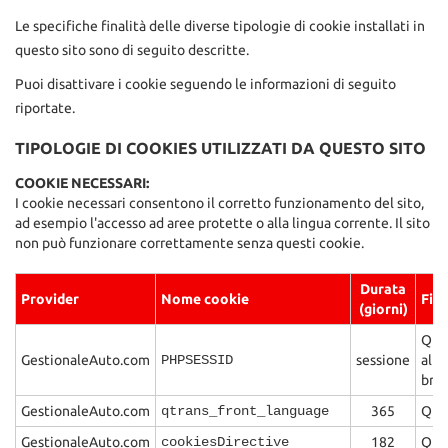
questi
Le specifiche finalità delle diverse tipologie di cookie installati in
strumenti
questo sito sono di seguito descritte.
di
tracciamento
Puoi disattivare i cookie seguendo le informazioni di seguito
si
riportate.
rimanda
alla
TIPOLOGIE DI COOKIES UTILIZZATI DA QUESTO SITO
cookie
policy.
COOKIE NECESSARI:
Puoi
I cookie necessari consentono il corretto funzionamento del sito,
rivedere
ad esempio l'accesso ad aree protette o alla lingua corrente. Il sito
e
non può funzionare correttamente senza questi cookie.
modificare
le
Durata
Provider
tue
Nome cookie
Fina
(giorni)
scelte
in
Ques
qualsiasi
GestionaleAuto.com
PHPSESSID
sessione
allo
momento.
brow
GestionaleAuto.com
qtrans_front_language
365
Ques
GestionaleAuto.com
cookiesDirective
182
Ques