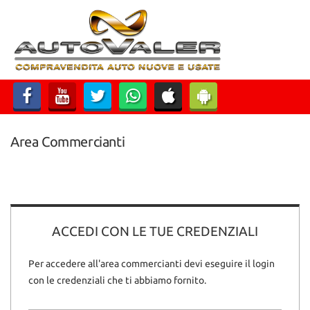
HOME
Le
tue
preferenze
LISTA VEICOLI
di
consenso
ACQUISTIAMO USATO
Il
seguente
pannello
Area Commercianti
ASSISTENZA
ti
consente
di
CONTATTI
esprimere
le
tue
ACCEDI CON LE TUE CREDENZIALI
preferenze
di
consenso
Per accedere all'area commercianti devi eseguire il login
alle
con le credenziali che ti abbiamo fornito.
tecnologie
di