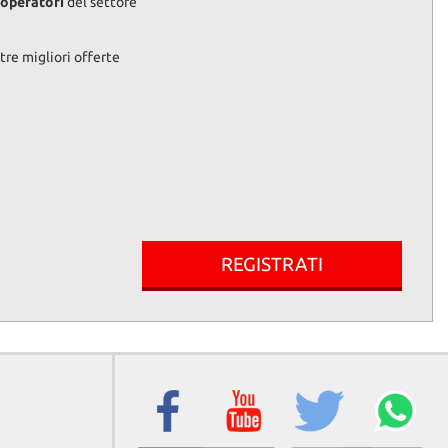
 operatori
del settore
re migliori offerte
REGISTRATI