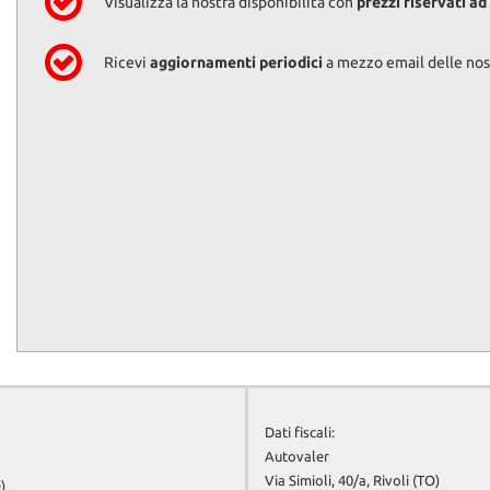
Visualizza la nostra disponibilità con
prezzi riservati ad
Ricevi
aggiornamenti periodici
a mezzo email delle nost
Dati fiscali:
Autovaler
Via Simioli, 40/a, Rivoli (TO)
)