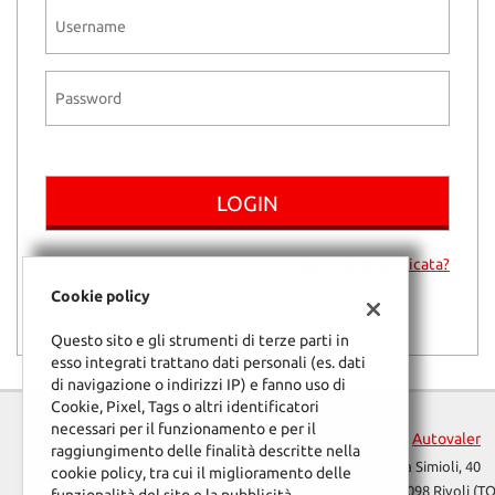
tracciamento
che
adottiamo
per
offrire
le
funzionalità
e
svolgere
le
attività
di
Password dimenticata?
seguito
descritte.
Cookie policy
Per
ottenere
Questo sito e gli strumenti di terze parti in
maggiori
esso integrati trattano dati personali (es. dati
informazioni
di navigazione o indirizzi IP) e fanno uso di
sull'utilità
Cookie, Pixel, Tags o altri identificatori
e
necessari per il funzionamento e per il
Autovaler
sul
raggiungimento delle finalità descritte nella
Via Simioli, 40
funzionamento
cookie policy, tra cui il miglioramento delle
10098 Rivoli (TO
di